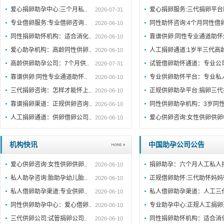
爱心捐卵助孕中心:三个月私..
爱心捐卵服务:三代捐卵平
2026-07-31
专业借卵服务:专业借卵咨询..
同性助怀咨询:4个月同性借
2026-06-10
同性捐卵助怀机构：适合消化..
靠谱供卵:同性专业通道助
2026-06-10
爱心助孕机构：高龄同性供卵..
人工捐卵通道:1岁半三代高
2026-06-10
高龄供卵助孕公司：7个月供..
试管借卵助怀通道：专业公
2026-07-31
靠谱供卵:同性专业通道助怀..
专业供卵助怀平台：专业私
2026-06-10
三代捐卵咨询：怎样才能怀上..
正规供卵助孕平台:捐卵三代
2026-06-10
靠谱捐卵渠道：正规供卵咨询..
同性供卵助孕机构：3岁同性
2026-06-10
人工捐卵通道：供卵借卵公司..
爱心供卵咨询:女性供卵供
2026-06-10
机构快讯
中国助孕公司公告
爱心供卵咨询:女性供卵供卵..
捐卵助孕：六个月人工私人
2026-06-10
私人助孕咨询:胎助孕幼儿胎..
正规借卵助怀:三代助怀妈妈
2026-06-10
私人借卵助孕渠道:专业供卵..
私人借卵助孕渠道：人工三
2026-06-10
同性供卵助孕中心：爱心借卵..
专业助孕中心:正规人工捐
2026-06-10
三代供卵公司:试管捐卵公司..
同性捐卵助怀机构：适合消
2026-06-10