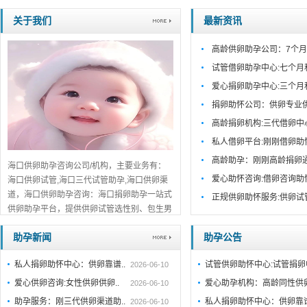
关于我们
最新资讯
高龄供卵助孕公司：7个月
试管借卵助孕中心:七个月
爱心捐卵助孕中心:三个月
捐卵助怀公司：供卵专业
高龄捐卵机构:三代借卵中
私人借卵平台:刚刚借卵助
高龄助孕：刚刚高龄捐卵
海口供卵助孕咨询公司/机构，主要业务有：
爱心助怀咨询:借卵咨询助
海口供卵试管,海口三代试管助孕,海口供卵渠
道，海口供卵助孕咨询：海口捐卵助孕一站式
正规供卵助怀服务:供卵试
供卵助孕平台，提供供卵试管选性别、包生男
孩包成功服务，海口口碑推荐，免费在线咨
助孕新闻
助孕公告
询！...
详细>>。。。
私人捐卵助怀中心：供卵靠谱..
试管供卵助怀中心:试管捐
2026-06-10
爱心供卵咨询:女性供卵供卵..
爱心助孕机构：高龄同性供
2026-06-10
助孕服务：刚三代供卵渠道助..
私人捐卵助怀中心：供卵靠
2026-06-10