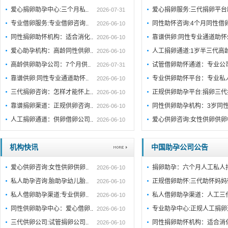
爱心捐卵助孕中心:三个月私..
爱心捐卵服务:三代捐卵平
2026-07-31
专业借卵服务:专业借卵咨询..
同性助怀咨询:4个月同性借
2026-06-10
同性捐卵助怀机构：适合消化..
靠谱供卵:同性专业通道助
2026-06-10
爱心助孕机构：高龄同性供卵..
人工捐卵通道:1岁半三代高
2026-06-10
高龄供卵助孕公司：7个月供..
试管借卵助怀通道：专业公
2026-07-31
靠谱供卵:同性专业通道助怀..
专业供卵助怀平台：专业私
2026-06-10
三代捐卵咨询：怎样才能怀上..
正规供卵助孕平台:捐卵三代
2026-06-10
靠谱捐卵渠道：正规供卵咨询..
同性供卵助孕机构：3岁同性
2026-06-10
人工捐卵通道：供卵借卵公司..
爱心供卵咨询:女性供卵供
2026-06-10
机构快讯
中国助孕公司公告
爱心供卵咨询:女性供卵供卵..
捐卵助孕：六个月人工私人
2026-06-10
私人助孕咨询:胎助孕幼儿胎..
正规借卵助怀:三代助怀妈妈
2026-06-10
私人借卵助孕渠道:专业供卵..
私人借卵助孕渠道：人工三
2026-06-10
同性供卵助孕中心：爱心借卵..
专业助孕中心:正规人工捐
2026-06-10
三代供卵公司:试管捐卵公司..
同性捐卵助怀机构：适合消
2026-06-10