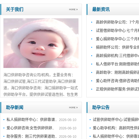
关于我们
最新资讯
高龄供卵助孕公司：7个月
试管借卵助孕中心:七个月
爱心捐卵助孕中心:三个月
捐卵助怀公司：供卵专业
高龄捐卵机构:三代借卵中
私人借卵平台:刚刚借卵助
高龄助孕：刚刚高龄捐卵
海口供卵助孕咨询公司/机构，主要业务有：
爱心助怀咨询:借卵咨询助
海口供卵试管,海口三代试管助孕,海口供卵渠
道，海口供卵助孕咨询：海口捐卵助孕一站式
正规供卵助怀服务:供卵试
供卵助孕平台，提供供卵试管选性别、包生男
孩包成功服务，海口口碑推荐，免费在线咨
助孕新闻
助孕公告
询！...
详细>>。。。
私人捐卵助怀中心：供卵靠谱..
试管供卵助怀中心:试管捐
2026-06-10
爱心供卵咨询:女性供卵供卵..
爱心助孕机构：高龄同性供
2026-06-10
助孕服务：刚三代供卵渠道助..
私人捐卵助怀中心：供卵靠
2026-06-10