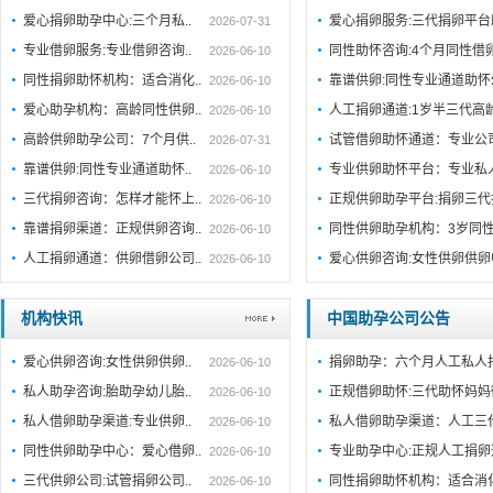
爱心捐卵助孕中心:三个月私..
爱心捐卵服务:三代捐卵平
2026-07-31
专业借卵服务:专业借卵咨询..
同性助怀咨询:4个月同性借
2026-06-10
同性捐卵助怀机构：适合消化..
靠谱供卵:同性专业通道助
2026-06-10
爱心助孕机构：高龄同性供卵..
人工捐卵通道:1岁半三代高
2026-06-10
高龄供卵助孕公司：7个月供..
试管借卵助怀通道：专业公
2026-07-31
靠谱供卵:同性专业通道助怀..
专业供卵助怀平台：专业私
2026-06-10
三代捐卵咨询：怎样才能怀上..
正规供卵助孕平台:捐卵三代
2026-06-10
靠谱捐卵渠道：正规供卵咨询..
同性供卵助孕机构：3岁同性
2026-06-10
人工捐卵通道：供卵借卵公司..
爱心供卵咨询:女性供卵供
2026-06-10
机构快讯
中国助孕公司公告
爱心供卵咨询:女性供卵供卵..
捐卵助孕：六个月人工私人
2026-06-10
私人助孕咨询:胎助孕幼儿胎..
正规借卵助怀:三代助怀妈妈
2026-06-10
私人借卵助孕渠道:专业供卵..
私人借卵助孕渠道：人工三
2026-06-10
同性供卵助孕中心：爱心借卵..
专业助孕中心:正规人工捐
2026-06-10
三代供卵公司:试管捐卵公司..
同性捐卵助怀机构：适合消
2026-06-10