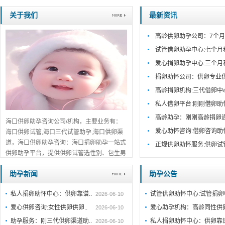
关于我们
最新资讯
高龄供卵助孕公司：7个月
试管借卵助孕中心:七个月
爱心捐卵助孕中心:三个月
捐卵助怀公司：供卵专业
高龄捐卵机构:三代借卵中
私人借卵平台:刚刚借卵助
高龄助孕：刚刚高龄捐卵
海口供卵助孕咨询公司/机构，主要业务有：
爱心助怀咨询:借卵咨询助
海口供卵试管,海口三代试管助孕,海口供卵渠
道，海口供卵助孕咨询：海口捐卵助孕一站式
正规供卵助怀服务:供卵试
供卵助孕平台，提供供卵试管选性别、包生男
孩包成功服务，海口口碑推荐，免费在线咨
助孕新闻
助孕公告
询！...
详细>>。。。
私人捐卵助怀中心：供卵靠谱..
试管供卵助怀中心:试管捐
2026-06-10
爱心供卵咨询:女性供卵供卵..
爱心助孕机构：高龄同性供
2026-06-10
助孕服务：刚三代供卵渠道助..
私人捐卵助怀中心：供卵靠
2026-06-10