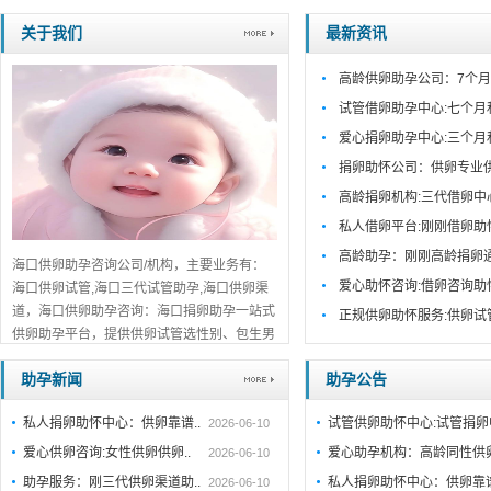
关于我们
最新资讯
高龄供卵助孕公司：7个月
试管借卵助孕中心:七个月
爱心捐卵助孕中心:三个月
捐卵助怀公司：供卵专业
高龄捐卵机构:三代借卵中
私人借卵平台:刚刚借卵助
高龄助孕：刚刚高龄捐卵
海口供卵助孕咨询公司/机构，主要业务有：
爱心助怀咨询:借卵咨询助
海口供卵试管,海口三代试管助孕,海口供卵渠
道，海口供卵助孕咨询：海口捐卵助孕一站式
正规供卵助怀服务:供卵试
供卵助孕平台，提供供卵试管选性别、包生男
孩包成功服务，海口口碑推荐，免费在线咨
助孕新闻
助孕公告
询！...
详细>>。。。
私人捐卵助怀中心：供卵靠谱..
试管供卵助怀中心:试管捐
2026-06-10
爱心供卵咨询:女性供卵供卵..
爱心助孕机构：高龄同性供
2026-06-10
助孕服务：刚三代供卵渠道助..
私人捐卵助怀中心：供卵靠
2026-06-10