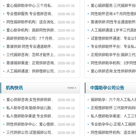
爱心捐卵助孕中心:三个月私..
爱心捐卵服务:三代捐卵平
2026-07-31
专业借卵服务:专业借卵咨询..
同性助怀咨询:4个月同性借
2026-06-10
同性捐卵助怀机构：适合消化..
靠谱供卵:同性专业通道助
2026-06-10
爱心助孕机构：高龄同性供卵..
人工捐卵通道:1岁半三代高
2026-06-10
高龄供卵助孕公司：7个月供..
试管借卵助怀通道：专业公
2026-07-31
靠谱供卵:同性专业通道助怀..
专业供卵助怀平台：专业私
2026-06-10
三代捐卵咨询：怎样才能怀上..
正规供卵助孕平台:捐卵三代
2026-06-10
靠谱捐卵渠道：正规供卵咨询..
同性供卵助孕机构：3岁同性
2026-06-10
人工捐卵通道：供卵借卵公司..
爱心供卵咨询:女性供卵供
2026-06-10
机构快讯
中国助孕公司公告
爱心供卵咨询:女性供卵供卵..
捐卵助孕：六个月人工私人
2026-06-10
私人助孕咨询:胎助孕幼儿胎..
正规借卵助怀:三代助怀妈妈
2026-06-10
私人借卵助孕渠道:专业供卵..
私人借卵助孕渠道：人工三
2026-06-10
同性供卵助孕中心：爱心借卵..
专业助孕中心:正规人工捐
2026-06-10
三代供卵公司:试管捐卵公司..
同性捐卵助怀机构：适合消
2026-06-10