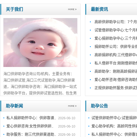
关于我们
最新资讯
高龄供卵助孕公司：7个月
试管借卵助孕中心:七个月
爱心捐卵助孕中心:三个月
捐卵助怀公司：供卵专业
高龄捐卵机构:三代借卵中
私人借卵平台:刚刚借卵助
高龄助孕：刚刚高龄捐卵
海口供卵助孕咨询公司/机构，主要业务有：
爱心助怀咨询:借卵咨询助
海口供卵试管,海口三代试管助孕,海口供卵渠
道，海口供卵助孕咨询：海口捐卵助孕一站式
正规供卵助怀服务:供卵试
供卵助孕平台，提供供卵试管选性别、包生男
孩包成功服务，海口口碑推荐，免费在线咨
助孕新闻
助孕公告
询！...
详细>>。。。
私人捐卵助怀中心：供卵靠谱..
试管供卵助怀中心:试管捐
2026-06-10
爱心供卵咨询:女性供卵供卵..
爱心助孕机构：高龄同性供
2026-06-10
助孕服务：刚三代供卵渠道助..
私人捐卵助怀中心：供卵靠
2026-06-10