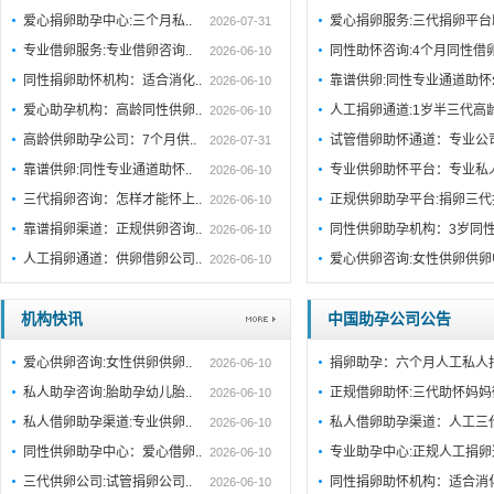
爱心捐卵助孕中心:三个月私..
爱心捐卵服务:三代捐卵平
2026-07-31
专业借卵服务:专业借卵咨询..
同性助怀咨询:4个月同性借
2026-06-10
同性捐卵助怀机构：适合消化..
靠谱供卵:同性专业通道助
2026-06-10
爱心助孕机构：高龄同性供卵..
人工捐卵通道:1岁半三代高
2026-06-10
高龄供卵助孕公司：7个月供..
试管借卵助怀通道：专业公
2026-07-31
靠谱供卵:同性专业通道助怀..
专业供卵助怀平台：专业私
2026-06-10
三代捐卵咨询：怎样才能怀上..
正规供卵助孕平台:捐卵三代
2026-06-10
靠谱捐卵渠道：正规供卵咨询..
同性供卵助孕机构：3岁同性
2026-06-10
人工捐卵通道：供卵借卵公司..
爱心供卵咨询:女性供卵供
2026-06-10
机构快讯
中国助孕公司公告
爱心供卵咨询:女性供卵供卵..
捐卵助孕：六个月人工私人
2026-06-10
私人助孕咨询:胎助孕幼儿胎..
正规借卵助怀:三代助怀妈妈
2026-06-10
私人借卵助孕渠道:专业供卵..
私人借卵助孕渠道：人工三
2026-06-10
同性供卵助孕中心：爱心借卵..
专业助孕中心:正规人工捐
2026-06-10
三代供卵公司:试管捐卵公司..
同性捐卵助怀机构：适合消
2026-06-10